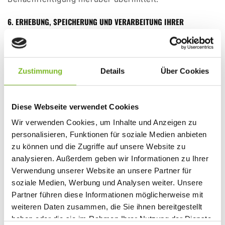
6. ERHEBUNG, SPEICHERUNG UND VERARBEITUNG IHRER
PERSONENBEZOGENEN DATEN
6.1 Sie können in unserem Online-Shop
ausschließlich als Gast bestellen. Ihre Daten
Zustimmung
Details
Über Cookies
speichern wir nur im Rahmen der gesetzlichen
Verpflichtungen. Weitere Informationen hierzu
Diese Webseite verwendet Cookies
können Sie unserer Datenschutzerklärung
Wir verwenden Cookies, um Inhalte und Anzeigen zu
entnehmen.
personalisieren, Funktionen für soziale Medien anbieten
6.2 Zur Abwicklung Ihrer Bestellung benötigen wir
zu können und die Zugriffe auf unsere Website zu
von Ihnen die folgenden Daten:
analysieren. Außerdem geben wir Informationen zu Ihrer
Verwendung unserer Website an unsere Partner für
Vor- und Nachname
soziale Medien, Werbung und Analysen weiter. Unsere
optional Firmenname
Partner führen diese Informationen möglicherweise mit
Liefer- und Rechnungsanschrift
weiteren Daten zusammen, die Sie ihnen bereitgestellt
haben oder die sie im Rahmen Ihrer Nutzung der Dienste
E-Mail-Adresse