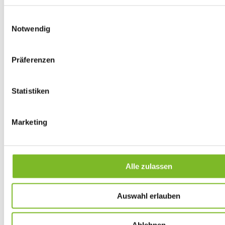
für Cookies auf
Einwilligungsauswahl
der aktuellen
Notwendig
Domäne.
localizatio
shop.hors
Speichert die
1 Jahr
Präferenzen
n
ehopper.d
Zeitzone des
e
Benutzers.
Statistiken
login_with
shop.hors
Dieser Cookie wird
1 Tag
_shop_fin
ehopper.d
in Verbindung mit
Marketing
alize
e
dem
Zahlungsfenster
verwendet. - Der
Alle zulassen
Cookie ist für
sichere
Transaktionen auf
Auswahl erlauben
der webseite
erforderlich.