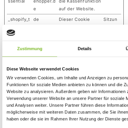
ssential
ehopper.d
die Kassenfunktion
e
auf der Website.
_shopify_t
de
Dieser Cookie
Sitzun
est [x3]
horsehop
bestimmt, ob der
g
per.de
Browser Cookies
shop.hors
akzeptiert.
Zustimmung
Details
Ü
ehopper.d
e
consentH
shop.hors
Speichert den
Sitzun
Diese Webseite verwendet Cookies
eader
ehopper.d
Einwilligungsstatu
g
Wir verwenden Cookies, um Inhalte und Anzeigen zu persona
e
s des Nutzers für
Funktionen für soziale Medien anbieten zu können und die Zu
Cookies auf der
Website zu analysieren. Außerdem geben wir Informationen z
Verwendung unserer Website an unsere Partner für soziale
aktuellen Domain.
und Analysen weiter. Unsere Partner führen diese Informatio
CookieCo
Cookiebot
Speichert den
1 Jahr
möglicherweise mit weiteren Daten zusammen, die Sie ihnen 
nsent
Zustimmungsstatu
haben oder die sie im Rahmen Ihrer Nutzung der Dienste g
s des Benutzers