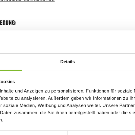
LEGUNG:
ommission stellt eine Plattform für die außergerichtlich
OS-Plattform) bereit:
u/consumers/odr
.
Details
Cookies
nhalte und Anzeigen zu personalisieren, Funktionen für soziale
lte
Website zu analysieren. Außerdem geben wir Informationen zu I
er sind wir gemäß § 7 Abs.1 TMG für eigene Inhalte auf 
r soziale Medien, Werbung und Analysen weiter. Unsere Partner
 Daten zusammen, die Sie ihnen bereitgestellt haben oder die s
inen Gesetzen verantwortlich. Nach §§ 8 bis 10 TMG sind
n.
edoch nicht verpflichtet, übermittelte oder gespeichert
 überwachen oder nach Umständen zu forschen, die auf 