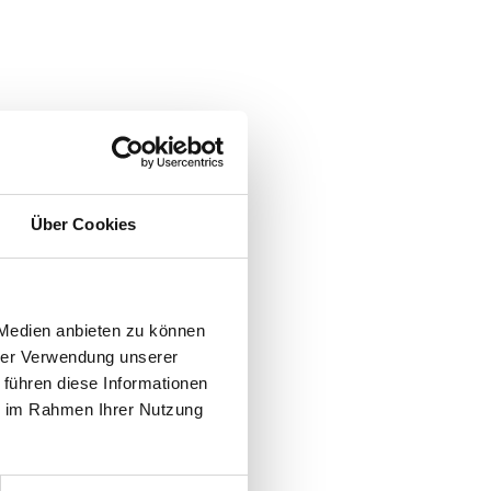
e Online-
Über Cookies
 Medien anbieten zu können
hrer Verwendung unserer
diesen Seiten
 führen diese Informationen
ie im Rahmen Ihrer Nutzung
 wir als
e fremde
eine