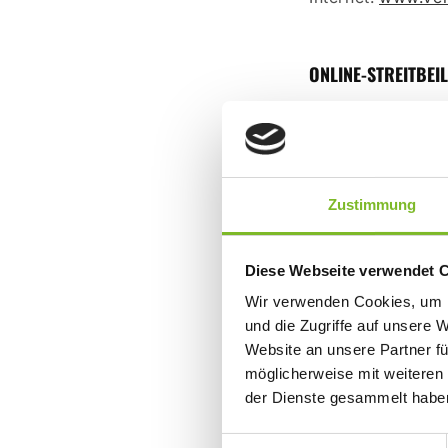
ONLINE-STREITBEI
Die Europäische K
Streitbeilegung (
www.ec.europa.e
Zustimmung
DISCLAIMER
Diese Webseite verwendet 
Wir verwenden Cookies, um I
Haftung für Inha
und die Zugriffe auf unsere 
Als Diensteanbiet
Website an unsere Partner fü
möglicherweise mit weiteren
nach den allgeme
der Dienste gesammelt habe
Diensteanbieter j
Informationen zu
Einwilligungsauswahl