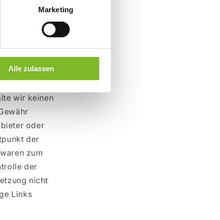
Sperrung der
Marketing
on unberührt.
s einer konkreten
tsverletzungen
Alle zulassen
lte wir keinen
 Gewähr
nbieter oder
tpunkt der
e waren zum
trolle der
letzung nicht
ge Links