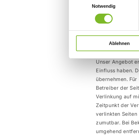
rechtswidrige Tä
Notwendig
Nutzung von Info
Eine diesbezüglic
Rechtsverletzung
werden wir diese
Ablehnen
Haftung für Link
Unser Angebot ent
Einfluss haben. 
übernehmen. Für d
Betreiber der Sei
Verlinkung auf m
Zeitpunkt der Ver
verlinkten Seiten
zumutbar. Bei Be
umgehend entfer