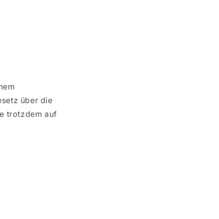
inem
esetz über die
ie trotzdem auf