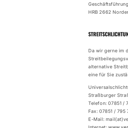
Geschäftsführung
HRB 2662 Norders
STREITSCHLICHTU
Da wir gerne im d
Streitbeilegungsv
alternative Strei
eine für Sie zust
Universalschlich
Straßburger Stra
Telefon: 07851 /
Fax: 07851 / 795 
E-Mail: mail(at)v
Internet:
www.ver