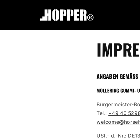
zum
Inhalt
IMPR
ANGABEN GEMÄSS §
MÖLLERING GUMMI- 
Bürgermeister-Bo
Tel.:
+49 40 529
welcome@horseh
USt.-Id.-Nr.: DE1