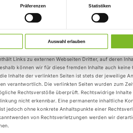
tigkeit hinweisen. Verpflichtungen zur Entfernung oder 
Präferenzen
Statistiken
rmationen nach den allgemeinen Gesetzen bleiben hierv
he Haftung ist jedoch erst ab dem Zeitpunkt der Kenntni
 möglich. Bei Bekanntwerden von entsprechenden Rech
 Inhalte umgehend entfernen.
Auswahl erlauben
s
hält Links zu externen Webseiten Dritter, auf deren Inha
Deshalb können wir für diese fremden Inhalte auch keine
ie Inhalte der verlinkten Seiten ist stets der jeweilige A
ten verantwortlich. Die verlinkten Seiten wurden zum Zei
ögliche Rechtsverstöße überprüft. Rechtswidrige Inhalt
linkung nicht erkennbar. Eine permanente inhaltliche Kon
 ist jedoch ohne konkrete Anhaltspunkte einer Rechtsver
kanntwerden von Rechtsverletzungen werden wir derarti
nen.