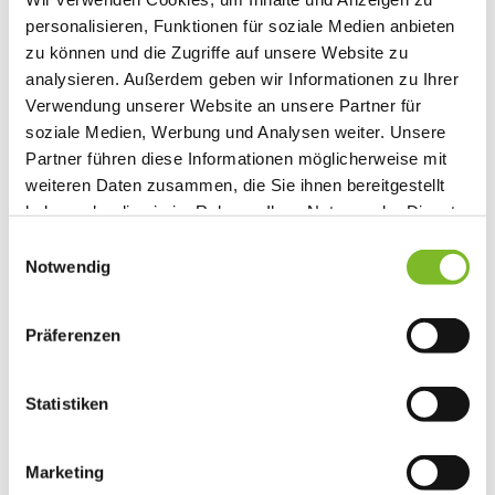
Athos), Großbritannien (außer Kanalinseln), Irland,
personalisieren, Funktionen für soziale Medien anbieten
Italien (außer Livigno und Campione d’Italia), Kroatien,
zu können und die Zugriffe auf unsere Website zu
Lettland, Litauen, Luxemburg, Malta, Monaco,
analysieren. Außerdem geben wir Informationen zu Ihrer
Niederlande (außer außereuropäische Gebiete),
Verwendung unserer Website an unsere Partner für
Österreich, Polen, Portugal, Rumänien, Schweden,
soziale Medien, Werbung und Analysen weiter. Unsere
Slowakei, Slowenien, Spanien (außer Kanarische
Partner führen diese Informationen möglicherweise mit
Inseln, Ceuta und Melilla), Tschechische Republik,
weiteren Daten zusammen, die Sie ihnen bereitgestellt
Ungarn, Zypern (außer Nordteil)) möglich.
haben oder die sie im Rahmen Ihrer Nutzung der Dienste
gesammelt haben.
Einwilligungsauswahl
Notwendig
Die Lieferung innerhalb Deutschlands und innerhalb
der Europäischen Union erfolgt über DPD-Paket mit
Sendungsverfolgungsnummer.
Präferenzen
Statistiken
LIEFERZEITEN
Marketing
Die Lieferzeiten betragen durchschnittlich 5