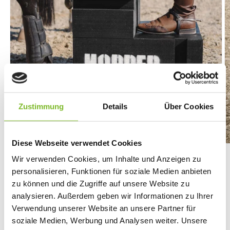
Zustimmung
Details
Über Cookies
Diese Webseite verwendet Cookies
Medien
M
1
2
Wir verwenden Cookies, um Inhalte und Anzeigen zu
in
in
von
1
/
5
Modal
M
personalisieren, Funktionen für soziale Medien anbieten
öffnen
ö
HOPPER® PROFESSIONAL
zu können und die Zugriffe auf unsere Website zu
analysieren. Außerdem geben wir Informationen zu Ihrer
Verwendung unserer Website an unsere Partner für
Normaler
€255,00 EUR
soziale Medien, Werbung und Analysen weiter. Unsere
Preis
inkl. 19% MwSt.
Versand
wird beim Checkout berechnet