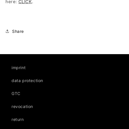
here:
CLICK
.
Share
imprint
data protection
GTC
revocation
return