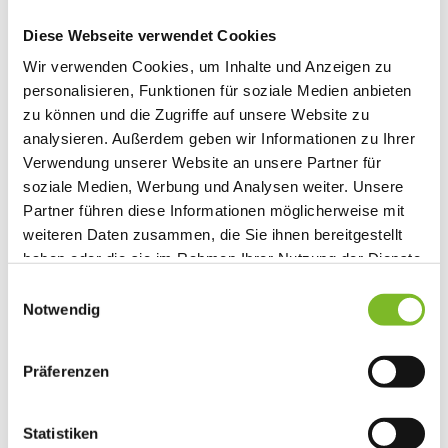
Size
Diese Webseite verwendet Cookies
HopperPad Dressage Size M
Wir verwenden Cookies, um Inhalte und Anzeigen zu
personalisieren, Funktionen für soziale Medien anbieten
HopperPad Dressage Size L
zu können und die Zugriffe auf unsere Website zu
analysieren. Außerdem geben wir Informationen zu Ihrer
HopperPad Jump+
Verwendung unserer Website an unsere Partner für
soziale Medien, Werbung und Analysen weiter. Unsere
Color
Partner führen diese Informationen möglicherweise mit
Black
White
Gray
weiteren Daten zusammen, die Sie ihnen bereitgestellt
Variant
haben oder die sie im Rahmen Ihrer Nutzung der Dienste
sold
out
Quantity
gesammelt haben.
or
Einwilligungsauswahl
unavailable
Notwendig
Decrease
Increase
quantity
quantity
for
for
Präferenzen
Add to cart
HOPPERPAD
HOPPERPAD
Covers
Covers
Statistiken